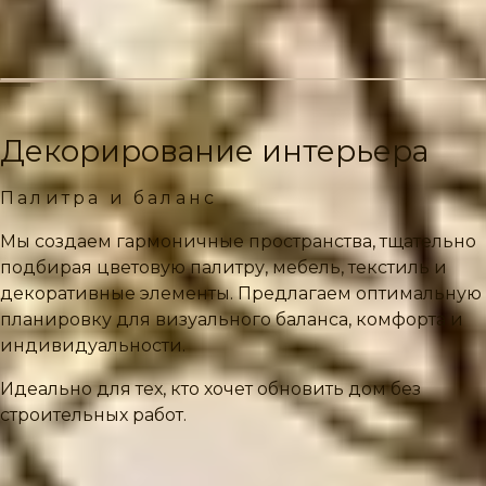
Декорирование интерьера
Палитра и баланс
Мы создаем гармоничные пространства, тщательно
подбирая цветовую палитру, мебель, текстиль и
декоративные элементы. Предлагаем оптимальную
планировку для визуального баланса, комфорта и
индивидуальности.
Идеально для тех, кто хочет обновить дом без
строительных работ.