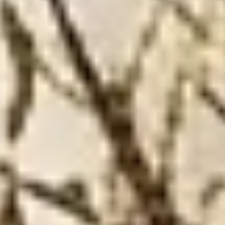
MHK Studio — студия дизайна интерьеров в
Альмерии, увлеченная созданием уникальных,
функциональных пространств с душой. Мы
проектируем интерьеры, отражающие личность,
образ жизни и эмоции каждого клиента.
Мы верим, что дизайн интерьера — это больше, чем
эстетика: он меняет то, как мы живем, чувствуем и
взаимодействуем с пространством. Поэтому мы
глубоко изучаем ваши потребности и цели.
Мы создаем интерьеры, где эстетика,
комфорт и повседневная жизнь
находятся в равновесии.
Каждый проект начинается с внимательного
диалога: как вы живете, что вам нужно и что вы
хотите чувствовать дома.
Подробнее